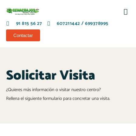
Nues
Eta
Nove
Solici
91 815 56 27
607211442 / 699378995
Contactar
Solicitar Visita
¿Quieres más información o visitar nuestro centro?
Rellena el siguiente formulario para concretar una visita.